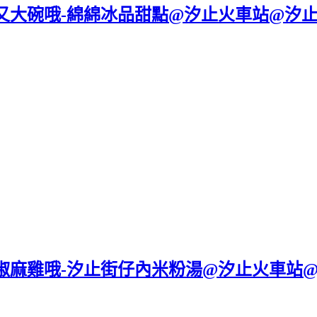
又大碗哦-綿綿冰品甜點@汐止火車站@汐
椒麻雞哦-汐止街仔內米粉湯@汐止火車站