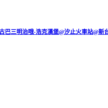
有古巴三明治哦-浩克漢堡@汐止火車站@新