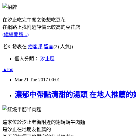
在汐止吃完午餐之後
想吃豆花
在網路上找附近評價比較高的豆花店
(繼續閱讀...)
老K 發表在
痞客邦
留言
(2)
人氣(
)
個人分類：
汐止區
▲top
Mar
21
Tue
2017
00:01
濃郁中帶點清甜的湯頭 在地人推薦的
這家位於汐止老街附近的謝媽媽牛肉麵
是汐止在地朋友推薦的