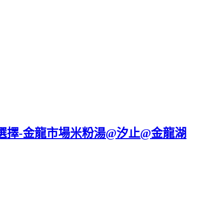
選擇-金龍市場米粉湯@汐止@金龍湖