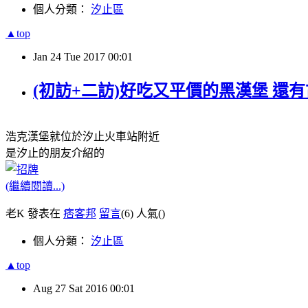
個人分類：
汐止區
▲top
Jan
24
Tue
2017
00:01
(初訪+二訪)好吃又平價的黑漢堡 還
浩克漢堡就位於汐止火車站附近
是汐止的朋友介紹的
(繼續閱讀...)
老K 發表在
痞客邦
留言
(6)
人氣(
)
個人分類：
汐止區
▲top
Aug
27
Sat
2016
00:01