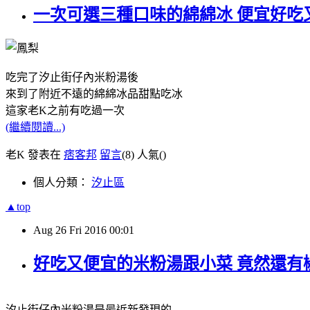
一次可選三種口味的綿綿冰 便宜好吃
吃完了汐止街仔內米粉湯後
來到了附近不遠的綿綿冰品甜點吃冰
這家老K之前有吃過一次
(繼續閱讀...)
老K 發表在
痞客邦
留言
(8)
人氣(
)
個人分類：
汐止區
▲top
Aug
26
Fri
2016
00:01
好吃又便宜的米粉湯跟小菜 竟然還有
汐止街仔內米粉湯是最近新發現的