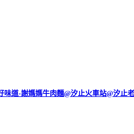
好味道-謝媽媽牛肉麵@汐止火車站@汐止