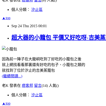
老K 發表在
痞客邦
留言
(8)
人氣(
)
個人分類：
汐止區
▲top
Sep
24
Thu
2015
00:01
超大器的小籠包 平價又好吃呀-吉美
因為前一陣子在大龍峒吃到了好吃的小籠包之後
就上網找看看那裏還有好吃的包子、小籠包之類的
就找到了位於汐止的吉美蒸籠包
(繼續閱讀...)
老K 發表在
痞客邦
留言
(14)
人氣(
)
個人分類：
汐止區
▲top