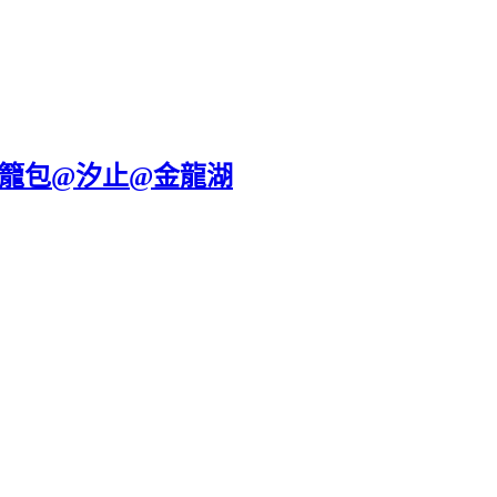
蒸籠包@汐止@金龍湖