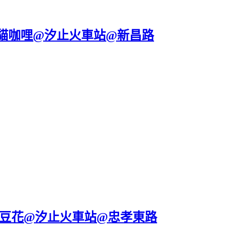
貓咖哩@汐止火車站@新昌路
妹豆花@汐止火車站@忠孝東路