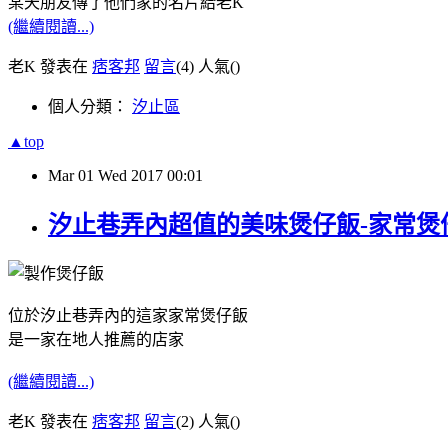
某天朋友傳了他們家的名片給老K
(繼續閱讀...)
老K 發表在
痞客邦
留言
(4)
人氣(
)
個人分類：
汐止區
▲top
Mar
01
Wed
2017
00:01
汐止巷弄內超值的美味煲仔飯-家常煲仔
位於汐止巷弄內的這家家常煲仔飯
是一家在地人推薦的店家
(繼續閱讀...)
老K 發表在
痞客邦
留言
(2)
人氣(
)