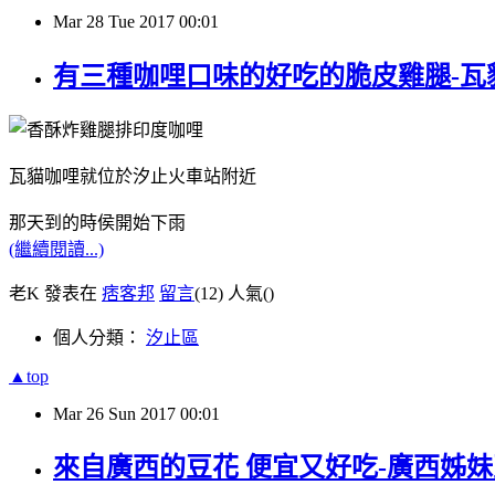
Mar
28
Tue
2017
00:01
有三種咖哩口味的好吃的脆皮雞腿-瓦
瓦貓咖哩就位於汐止火車站附近
那天到的時侯開始下雨
(繼續閱讀...)
老K 發表在
痞客邦
留言
(12)
人氣(
)
個人分類：
汐止區
▲top
Mar
26
Sun
2017
00:01
來自廣西的豆花 便宜又好吃-廣西姊