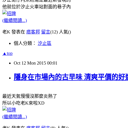
他就位於汐止火車站對面的巷子內
(繼續閱讀...)
老K 發表在
痞客邦
留言
(12)
人氣(
)
個人分類：
汐止區
▲top
Oct
12
Mon
2015
00:01
隱身在市場內的古早味 清爽平價的好
最近天氣慢慢沒那麼炎熱了
所以小吃老K來啦XD
(繼續閱讀...)