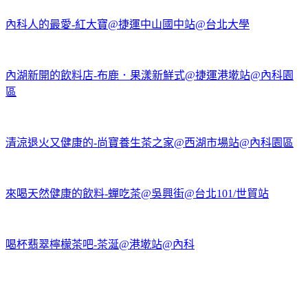
內科人的最愛-紅大寶@捷運中山國中站@台北大學
內湖新開的飲料店-布鹿．果漾新鮮式@捷運港墘站@內科園
區
清涼退火又健康的-尚寶養生茶之家@西湖市場站@內科園區
來喝天然健康的飲料-蟬吃茶@吳興街@台北101/世貿站
喝杯翡翠檸檬茶吧-茶涎@港墘站@內科