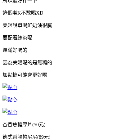
所以最好拌一下
這個老K不敢喝XD
美姬說單喝鮮奶油很膩
要配著綠茶喝
還滿好喝的
因為美姬喝的是無糖的
加點糖可能會更好喝
杏香焦糖厚片(50元)
德式香腸帕尼尼(89元)