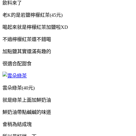
飲料來了
老K的是岩鹽檸檬紅茶(45元)
檸檬紅茶加鹽啦XD
喝起來就是
不過檸檬紅茶還不錯喝
加點鹽其實還滿有趣的
很適合配甜食
雲朵綠茶(40元)
就是綠茶上面加鮮奶油
鮮奶油帶點鹹鹹的味道
會稍為結成塊