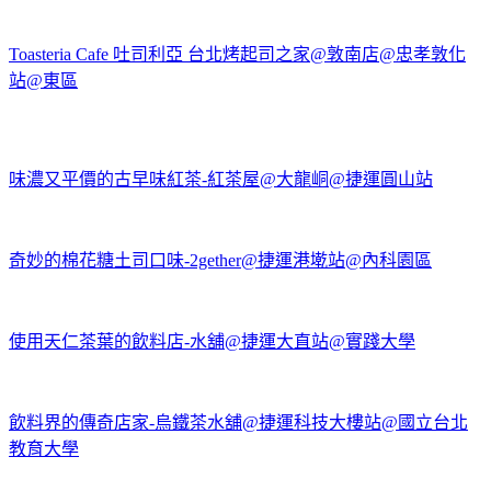
Toasteria Cafe 吐司利亞 台北烤起司之家@敦南店@忠孝敦化
站@東區
味濃又平價的古早味紅茶-紅茶屋@大龍峒@捷運圓山站
奇妙的棉花糖土司口味-2gether@捷運港墘站@內科園區
使用天仁茶葉的飲料店-水舖@捷運大直站@實踐大學
飲料界的傳奇店家-烏鐵茶水舖@捷運科技大樓站@國立台北
教育大學