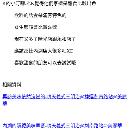
K的小叮嚀:老K覺得他們家還是甜食比較出色
飲料的話雲朵滿有特色的
女生應該會比較喜歡
現在又多了晴光店跟永和店了
應該都比內湖店大很多吧XD
喜歡甜食的朋友可以去試試哦
相關資料
再訪美味依然沒變的-晴天義式三明治@捷運劍南路站@美麗
華
內湖的隱藏美味早餐-晴天義式三明治@劍南路站@美麗華