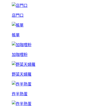
店門口
帳單
加咖哩粉
野菜天婦羅
炸半熟蛋