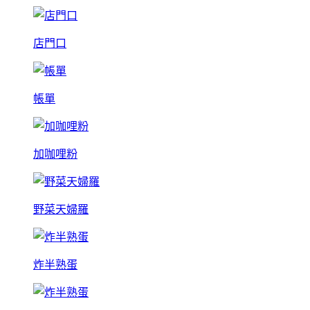
店門口
帳單
加咖哩粉
野菜天婦羅
炸半熟蛋