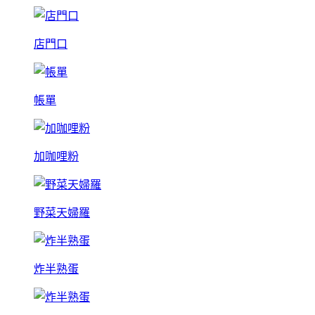
店門口
帳單
加咖哩粉
野菜天婦羅
炸半熟蛋