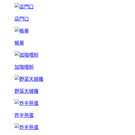
店門口
帳單
加咖哩粉
野菜天婦羅
炸半熟蛋