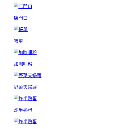
店門口
帳單
加咖哩粉
野菜天婦羅
炸半熟蛋