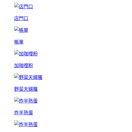
店門口
帳單
加咖哩粉
野菜天婦羅
炸半熟蛋