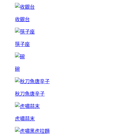
收銀台
筷子座
碗
秋刀魚唐辛子
虎嘯蒜末