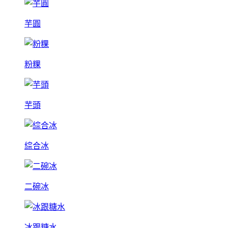
芋圓
粉粿
芋頭
綜合冰
二碗冰
冰跟糖水