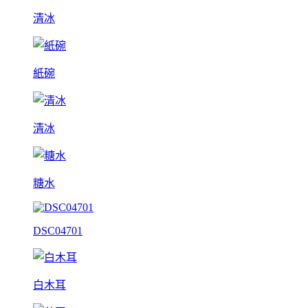
清冰
紙碗
清冰
糖水
DSC04701
白木耳