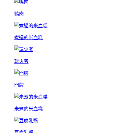
鴨肉
煮過的米血糕
玩火者
門牌
未煮的米血糕
豆腐乳醬