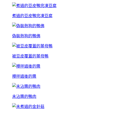
煮過的豆皮鴨完凍豆腐
偽裝熱狗的鴨佛
被豆皮覆蓋的薑母鴨
攪拌過後的醬
未沾醬的鴨肉