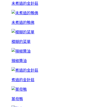
未煮過的金針菇
未煮過的鴨佛
模糊的菜單
辣椒醬油
煮過的金針菇
薑母鴨